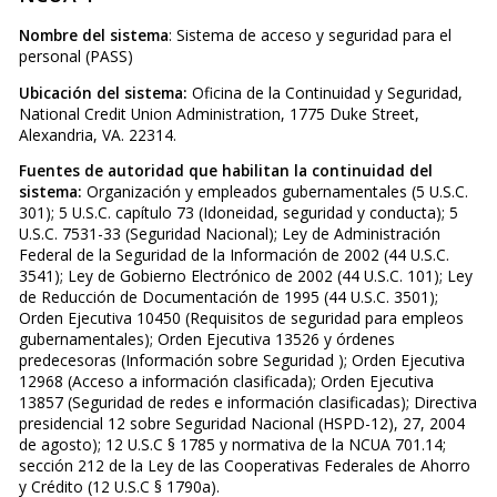
Nombre del sistema
: Sistema de acceso y seguridad para el
personal (PASS)
Ubicación del sistema:
Oficina de la Continuidad y Seguridad,
National Credit Union Administration, 1775 Duke Street,
Alexandria, VA. 22314.
Fuentes de autoridad que habilitan la continuidad del
sistema:
Organización y empleados gubernamentales (5 U.S.C.
301); 5 U.S.C. capítulo 73 (Idoneidad, seguridad y conducta); 5
U.S.C. 7531-33 (Seguridad Nacional); Ley de Administración
Federal de la Seguridad de la Información de 2002 (44 U.S.C.
3541); Ley de Gobierno Electrónico de 2002 (44 U.S.C. 101); Ley
de Reducción de Documentación de 1995 (44 U.S.C. 3501);
Orden Ejecutiva 10450 (Requisitos de seguridad para empleos
gubernamentales); Orden Ejecutiva 13526 y órdenes
predecesoras (Información sobre Seguridad ); Orden Ejecutiva
12968 (Acceso a información clasificada); Orden Ejecutiva
13857 (Seguridad de redes e información clasificadas); Directiva
presidencial 12 sobre Seguridad Nacional (HSPD-12), 27, 2004
de agosto); 12 U.S.C § 1785 y normativa de la NCUA 701.14;
sección 212 de la Ley de las Cooperativas Federales de Ahorro
y Crédito (12 U.S.C § 1790a).