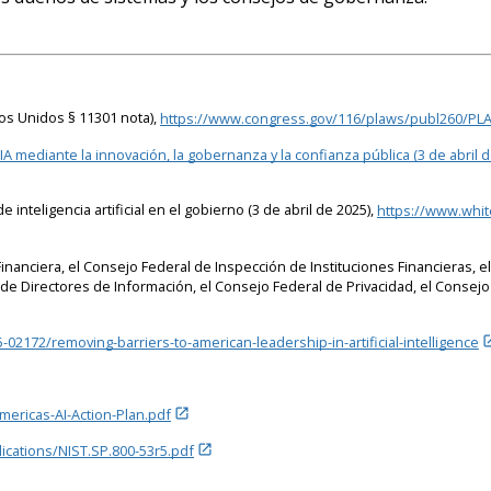
ados Unidos § 11301 nota),
https://www.congress.gov/116/plaws/publ260/PL
 mediante la innovación, la gobernanza y la confianza pública (3 de abril 
nteligencia artificial en el gobierno (3 de abril de 2025),
https://www.whit
inanciera, el Consejo Federal de Inspección de Instituciones Financieras, el
 de Directores de Información, el Consejo Federal de Privacidad, el Consej
2172/removing-barriers-to-american-leadership-in-artificial-intelligence
ericas-AI-Action-Plan.pdf
lications/NIST.SP.800-53r5.pdf