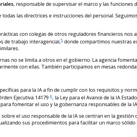
riales
, responsable de supervisar el marco y las funciones 
odas las directrices e instrucciones del personal. Seguimo
 prácticas con colegas de otros reguladores financieros nos
5
s de trabajo interagencial,
donde compartimos nuestras exp
imilares.
s no se limita a otros en el gobierno. La agencia fomenta l
larmente con ellas. También participamos en mesas redonda
specíficas para la IA a fin de cumplir con los requisitos y 
6
 Orden Ejecutiva 14179
, la Ley para el Avance de la IA Esta
n para fomentar el uso y la gobernanza responsables de la IA
sobre el uso responsable de la IA se centran en la gestión de
tualizando sus procedimientos para facilitar un marco sólid