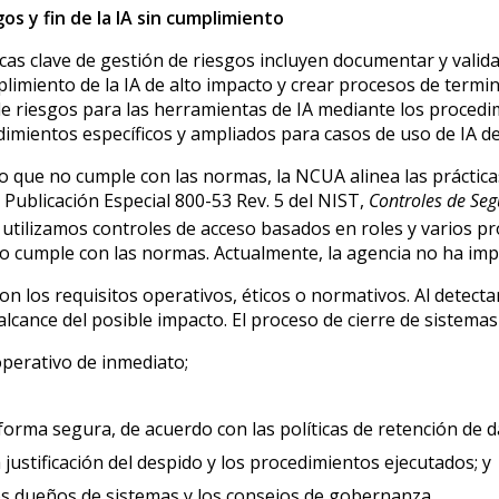
s y fin de la IA sin cumplimiento
ticas clave de gestión de riesgos incluyen documentar y valid
mplimiento de la IA de alto impacto y crear procesos de term
 riesgos para las herramientas de IA mediante los procedimi
ientos específicos y ampliados para casos de uso de IA de
to que no cumple con las normas, la NCUA alinea las práctica
 Publicación Especial 800-53 Rev. 5 del NIST,
Controles de Seg
utilizamos controles de acceso basados en roles y varios 
no cumple con las normas. Actualmente, la agencia no ha imp
on los requisitos operativos, éticos o normativos. Al detect
alcance del posible impacto. El proceso de cierre de sistemas
 operativo de inmediato;
 forma segura, de acuerdo con las políticas de retención de d
 justificación del despido y los procedimientos ejecutados; y
 los dueños de sistemas y los consejos de gobernanza.