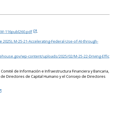
AW-116publ260.pdf
.
de 2025), M-25-21-Accelerating-Federal-Use-of-AI-through-
ehouse.gov/wp-content/uploads/2025/02/M-25-22-Driving-Effic
 Comité de Información e Infraestructura Financiera y Bancaria,
o de Directores de Capital Humano y el Consejo de Directores