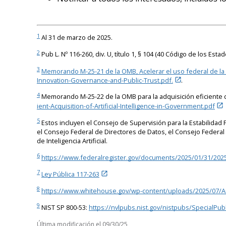
1
Al 31 de marzo de 2025.
2
Pub L. Nº 116-260, div. U, título 1, § 104 (40 Código de los Est
3
Memorando M-25-21 de la OMB, Acelerar el uso federal de la IA
Innovation-Governance-and-Public-Trust.pdf.
.
4
Memorando M-25-22 de la OMB para la adquisición eficiente de i
ient-Acquisition-of-Artificial-Intelligence-in-Government.pdf
5
Estos incluyen el Consejo de Supervisión para la Estabilidad F
el Consejo Federal de Directores de Datos, el Consejo Federal
de Inteligencia Artificial.
6
https://www.federalregister.gov/documents/2025/01/31/2025-0
7
Ley Pública 117-263
8
https://www.whitehouse.gov/wp-content/uploads/2025/07/Am
9
NIST SP 800-53:
https://nvlpubs.nist.gov/nistpubs/SpecialPub
Última modificación el
09/30/25